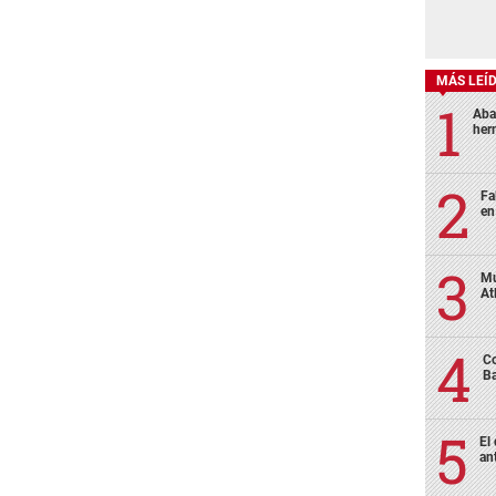
MÁS LEÍ
Aba
her
Fa
en
Mu
At
Co
Ba
El
an