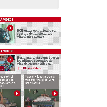
SA VIDEOS
BCH emite comunicado por
captura de funcionarios
vinculados al caso
SA VIDEOS
Hermana relata cómo fueron
los últimos segundos de
vida de Nasser Hilsaca
Últimos Videos
aguanto”: el
Nasser Hilsaca pierde la
 llamado de
vida tras una larga lucha
lsaca antes de
por su salud
ida