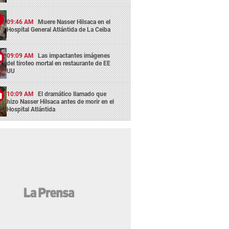
09:46 AM
Muere Nasser Hilsaca en el
Hospital General Atlántida de La Ceiba
09:09 AM
Las impactantes imágenes
del tiroteo mortal en restaurante de EE
UU
10:09 AM
El dramático llamado que
hizo Nasser Hilsaca antes de morir en el
Hospital Atlántida