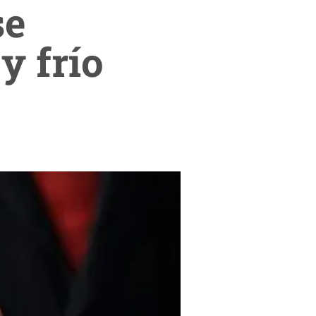
se
y frío