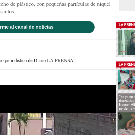
cho de plástico, con pequeñas partículas de níquel
sculos.
LA PREN
rme al canal de noticias
uipo periodístico de Diario LA PRENSA.
LA PREN
“Yo ya no 
dramático
Nasser Hi
perder la v