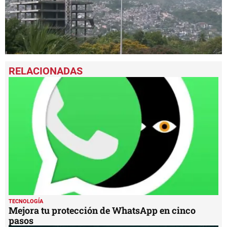
0
seconds
of
1
minute,
8
seconds
TECNOLOGÍA
Mejora tu protección de WhatsApp en cinco
pasos