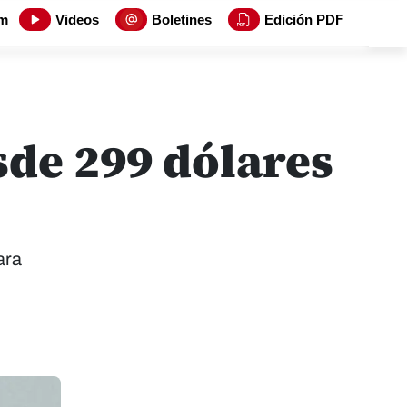
m
Videos
Boletines
Edición PDF
sde 299 dólares
ara