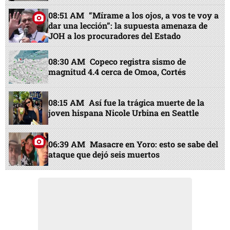
08:51 AM
“Mírame a los ojos, a vos te voy a
dar una lección”: la supuesta amenaza de
JOH a los procuradores del Estado
08:30 AM
Copeco registra sismo de
magnitud 4.4 cerca de Omoa, Cortés
08:15 AM
Así fue la trágica muerte de la
joven hispana Nicole Urbina en Seattle
06:39 AM
Masacre en Yoro: esto se sabe del
ataque que dejó seis muertos