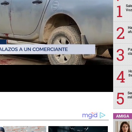
Sale
Voz
Ha
af
Pa
cl
Ho
fr
Se
mi
AMIGA