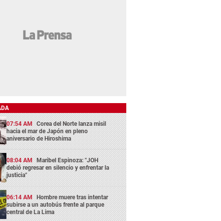
ADA
07:54 AM
Corea del Norte lanza misil
hacia el mar de Japón en pleno
aniversario de Hiroshima
08:04 AM
Maribel Espinoza: "JOH
debió regresar en silencio y enfrentar la
justicia"
06:14 AM
Hombre muere tras intentar
subirse a un autobús frente al parque
central de La Lima