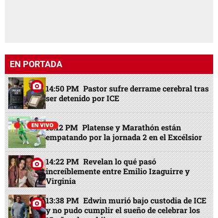
EN PORTADA
14:50 PM
Pastor sufre derrame cerebral tras
ser detenido por ICE
13:12 PM
Platense y Marathón están
empatando por la jornada 2 en el Excélsior
14:22 PM
Revelan lo qué pasó
increíblemente entre Emilio Izaguirre y
Virginia
13:38 PM
Edwin murió bajo custodia de ICE
y no pudo cumplir el sueño de celebrar los