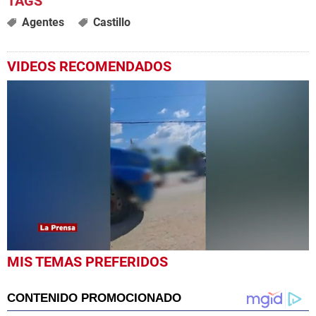
Agentes
Castillo
VIDEOS RECOMENDADOS
0
MIS TEMAS PREFERIDOS
seconds
of
42
seconds