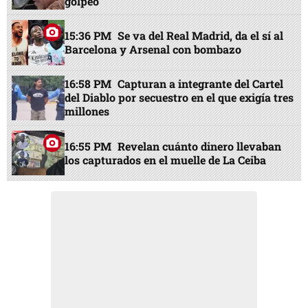
golpeó"
15:36 PM
Se va del Real Madrid, da el sí al
Barcelona y Arsenal con bombazo
16:58 PM
Capturan a integrante del Cartel
del Diablo por secuestro en el que exigía tres
millones
16:55 PM
Revelan cuánto dinero llevaban
los capturados en el muelle de La Ceiba