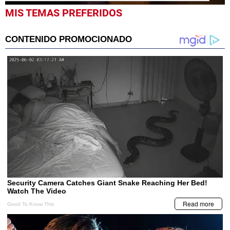
0
MIS TEMAS PREFERIDOS
seconds
of
35
seconds