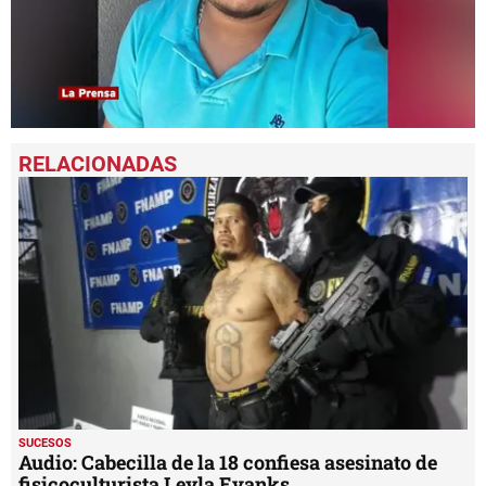
0
seconds
of
1
minute,
21
seconds
SUCESOS
Audio: Cabecilla de la 18 confiesa asesinato de
fisicoculturista Leyla Evanks