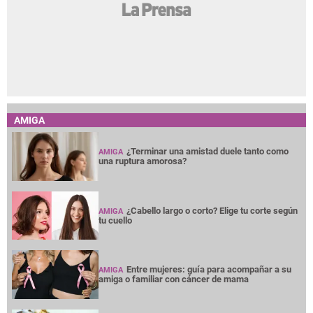
AMIGA
¿Terminar una amistad duele tanto como
AMIGA
una ruptura amorosa?
¿Cabello largo o corto? Elige tu corte según
AMIGA
tu cuello
Entre mujeres: guía para acompañar a su
AMIGA
amiga o familiar con cáncer de mama