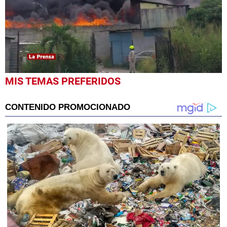
0
MIS TEMAS PREFERIDOS
seconds
of
48
seconds