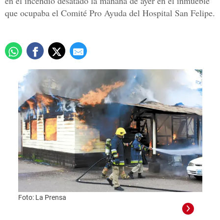
en el incendio desatado la mañana de ayer en el inmueble
que ocupaba el Comité Pro Ayuda del Hospital San Felipe.
Foto:
Foto: La Prensa