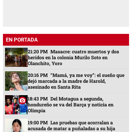
EN PORTADA
21:20 PM
Masacre: cuatro muertos y dos
heridos en la colonia Murilo Soto en
Olanchito, Yoro
20:16 PM
“Mamá, ya me voy”: el sueño que
dejó marcada a la madre de Harold,
asesinado en Santa Rita
18:43 PM
Del Motagua a segunda,
hondureño se va del Barça y noticia en
Olimpia
19:00 PM
Las pruebas que acorralan a
acusada de matar a puñaladas a su hija