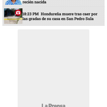
recién nacida
18:23 PM
Hondureña muere tras caer por
las gradas de su casa en San Pedro Sula