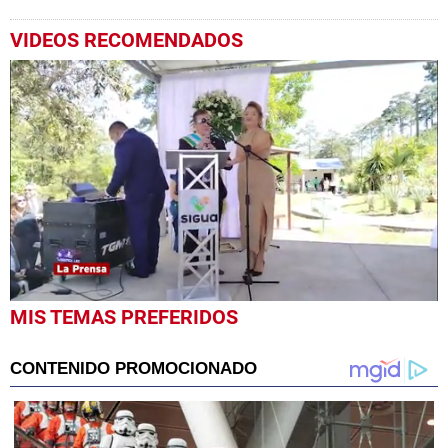
VIDEOS RECOMENDADOS
0
MIS TEMAS PREFERIDOS
seconds
of
6
minutes,
29
seconds