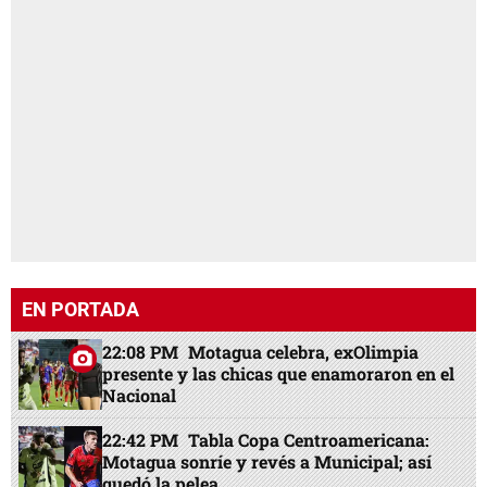
EN PORTADA
22:08 PM
Motagua celebra, exOlimpia
presente y las chicas que enamoraron en el
Nacional
22:42 PM
Tabla Copa Centroamericana:
Motagua sonríe y revés a Municipal; así
quedó la pelea