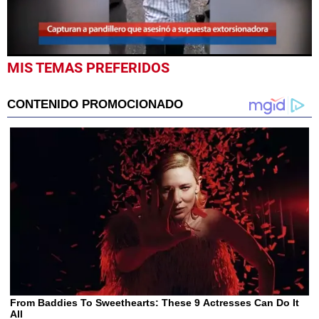
0
MIS TEMAS PREFERIDOS
seconds
of
34
seconds