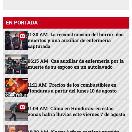
EN PORTADA
11:30 AM
La reconstrucción del horror: dos
muertos y una auxiliar de enfermería
capturada
06:15 AM
Cae auxiliar de enfermería por la
muerte de su esposo en un autolavado
11:11 AM
Precios de los combustibles en
Honduras a partir del lunes 10 de agosto
11:04 AM
Clima en Honduras: en estas
zonas habrá lluvias este viernes 7 de agosto
10:09 AM
Nasry Asfura sostiene reunión