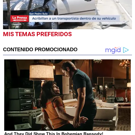
0
MIS TEMAS PREFERIDOS
seconds
of
47
seconds