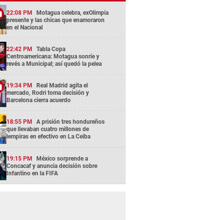
22:08 PM
Motagua celebra, exOlimpia
presente y las chicas que enamoraron
en el Nacional
22:42 PM
Tabla Copa
Centroamericana: Motagua sonríe y
revés a Municipal; así quedó la pelea
19:34 PM
Real Madrid agita el
mercado, Rodri toma decisión y
Barcelona cierra acuerdo
18:55 PM
A prisión tres hondureños
que llevaban cuatro millones de
lempiras en efectivo en La Ceiba
19:15 PM
México sorprende a
Concacaf y anuncia decisión sobre
Infantino en la FIFA