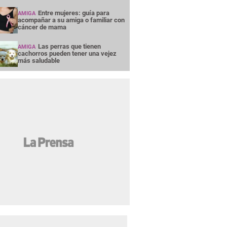
Entre mujeres: guía para
AMIGA
acompañar a su amiga o familiar con
cáncer de mama
Las perras que tienen
AMIGA
cachorros pueden tener una vejez
más saludable