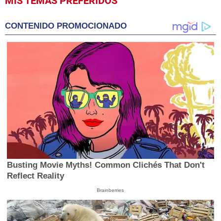
MIS TEMAS PREFERIDOS
seconds
of
1
CONTENIDO PROMOCIONADO
minute,
4
seconds
Busting Movie Myths! Common Clichés That Don't
Reflect Reality
Brainberries