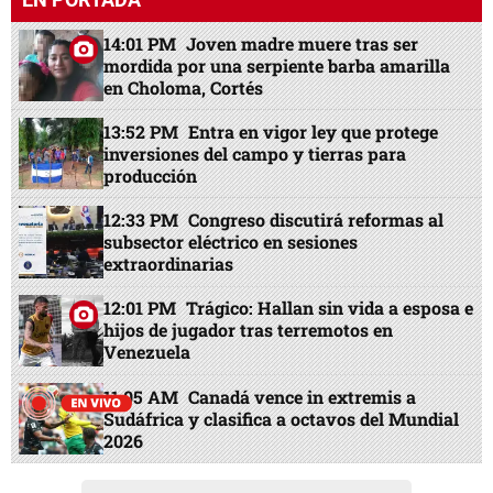
14:01 PM
Joven madre muere tras ser
mordida por una serpiente barba amarilla
en Choloma, Cortés
13:52 PM
Entra en vigor ley que protege
inversiones del campo y tierras para
producción
12:33 PM
Congreso discutirá reformas al
subsector eléctrico en sesiones
extraordinarias
12:01 PM
Trágico: Hallan sin vida a esposa e
hijos de jugador tras terremotos en
Venezuela
11:05 AM
Canadá vence in extremis a
Sudáfrica y clasifica a octavos del Mundial
2026