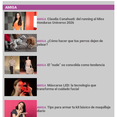
AMIGA
Claudia Canahuati: del running al Miss
AMIGA
Honduras Universo 2026
¿Cómo hacer que tus perros dejen de
AMIGA
pelear?
El “nude” se consolida como tendencia
AMIGA
Máscaras LED: la tecnología que
AMIGA
transforma el cuidado facial
Tips para armar tu kit básico de maquillaje
AMIGA
diario