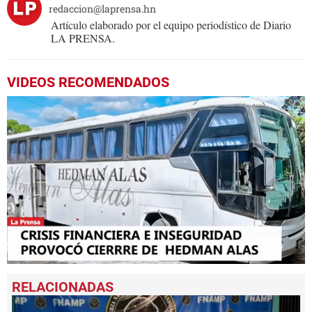
redaccion@laprensa.hn
Artículo elaborado por el equipo periodístico de Diario
LA PRENSA.
VIDEOS RECOMENDADOS
0
seconds
of
1