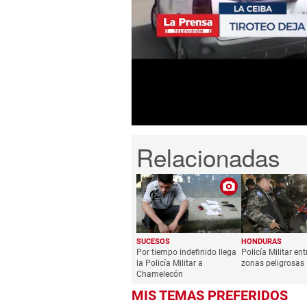
0
seconds
of
1
minute,
25
seconds
Volume
0%
SUCESOS
HONDURAS
Por tiempo indefinido llega
Policía Militar ent
la Policía Militar a
zonas peligrosas
Chamelecón
MIS TEMAS PREFERIDOS