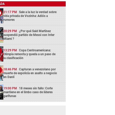
ADA
21:17 PM
Sale a la luz la verdad sobre
vida privada de Vozinha: Adiós a
rumores
20:29 PM
¿Por qué Said Martínez
suspendió partido de Messi con Inter
Miami ?
13:29 PM
Copa Centroamericana:
Olimpia remonta y queda a un paso de
la clasificación
18:46 PM
Capturan a venezolano por
muerte de expolicía en asalto a negocio
en Danlí
19:00 PM
18 meses sin fallo: Corte
mantiene en el limbo caso de líderes
garífunas