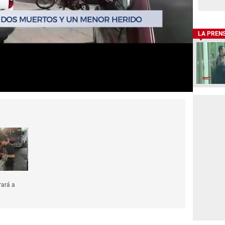
LA PREN
rará a