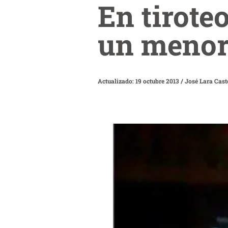
En tirote
un meno
Actualizado: 19 octubre 2013
/
José Lara Cast