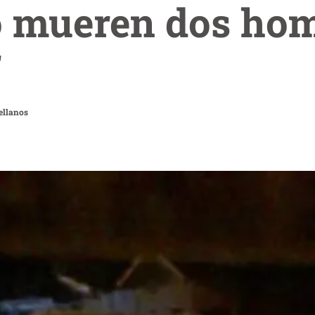
o mueren dos ho
r
ellanos