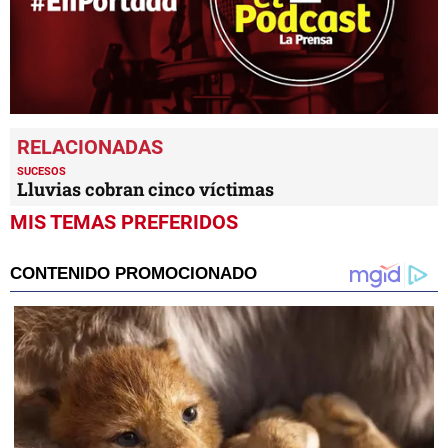
0
seconds
of
6
SUCESOS
minutes,
Lluvias cobran cinco víctimas
28
seconds
MIS TEMAS PREFERIDOS