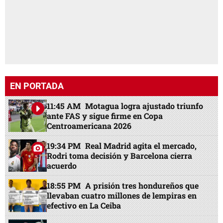
EN PORTADA
11:45 AM
Motagua logra ajustado triunfo
ante FAS y sigue firme en Copa
Centroamericana 2026
19:34 PM
Real Madrid agita el mercado,
Rodri toma decisión y Barcelona cierra
acuerdo
18:55 PM
A prisión tres hondureños que
llevaban cuatro millones de lempiras en
efectivo en La Ceiba