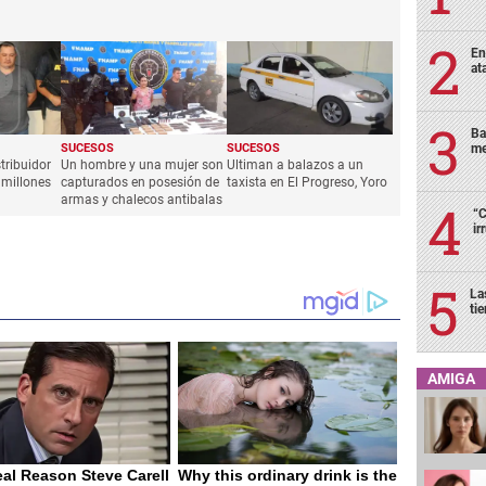
En
at
Ba
SUCESOS
SUCESOS
me
tribuidor
Un hombre y una mujer son
Ultiman a balazos a un
 millones
capturados en posesión de
taxista en El Progreso, Yoro
armas y chalecos antibalas
“C
ir
La
ti
AMIGA