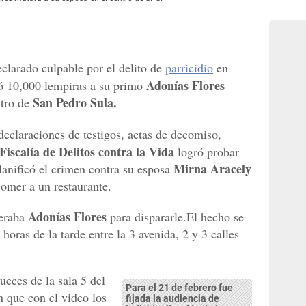
clarado culpable por el delito de
parricidio
en
Adonías Flores
gó 10,000 lempiras a su primo
San Pedro Sula.
ntro de
 declaraciones de testigos, actas de decomiso,
Fiscalía de Delitos contra la Vida
logró probar
Mirna Aracely
anificó el crimen contra su esposa
 comer a un restaurante.
Adonías Flores
eraba
para dispararle.El hecho se
horas de la tarde entre la 3 avenida, 2 y 3 calles
ueces de la sala 5 del
Para el 21 de febrero fue
 que con el video los
fijada la audiencia de