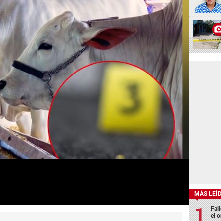
MÁS LEÍ
Fall
el o