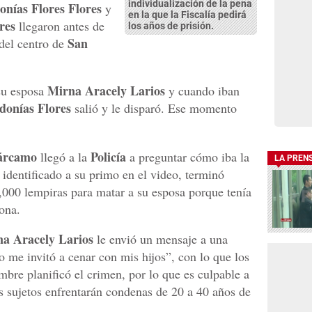
individualización de la pena
onías Flores Flores
y
en la que la Fiscalía pedirá
res
llegaron antes de
los años de prisión.
San
 del centro de
Mirna Aracely Larios
 su esposa
y cuando iban
donías Flores
salió y le disparó. Ese momento
árcamo
Policía
llegó a la
a preguntar cómo iba la
LA PREN
 identificado a su primo en el video, terminó
000 lempiras para matar a su esposa porque tenía
ona.
a Aracely Larios
le envió un mensaje a una
 me invitó a cenar con mis hijos”, con lo que los
ombre planificó el crimen, por lo que es culpable a
os sujetos enfrentarán condenas de 20 a 40 años de