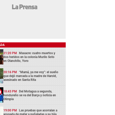
ADA
21:20 PM
Masacre: cuatro muertos y
dos heridos en la colonia Murilo Soto
en Olanchito, Yoro
20:16 PM
“Mamá, ya me voy”: el sueño
que dejó marcada a la madre de Harold,
asesinado en Santa Rita
18:43 PM
Del Motagua a segunda,
hondureño se va del Barça y noticia en
Olimpia
19:00 PM
Las pruebas que acorralan a
acusada de matar a puñaladas a su hija