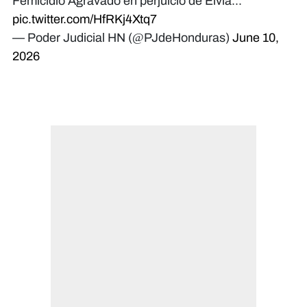
Femicidio Agravado en perjuicio de Elvia...
pic.twitter.com/HfRKj4Xtq7
— Poder Judicial HN (@PJdeHonduras)
June 10,
2026