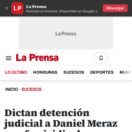
La Prensa
×
Descargar
Noticias al instante. Disponible en Google y IOS
LO ÚLTIMO
HONDURAS
SUCESOS
DEPORTES
MUN
INICIO
·
SUCESOS
Dictan detención
judicial a Daniel Meraz