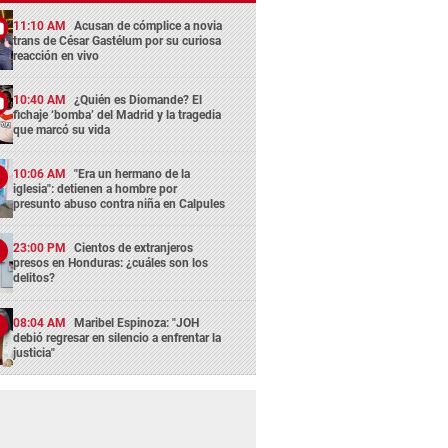
11:10 AM
Acusan de cómplice a novia
trans de César Gastélum por su curiosa
reacción en vivo
10:40 AM
¿Quién es Diomande? El
fichaje ‘bomba’ del Madrid y la tragedia
que marcó su vida
10:06 AM
"Era un hermano de la
iglesia": detienen a hombre por
presunto abuso contra niña en Calpules
23:00 PM
Cientos de extranjeros
presos en Honduras: ¿cuáles son los
delitos?
08:04 AM
Maribel Espinoza: "JOH
debió regresar en silencio a enfrentar la
justicia"