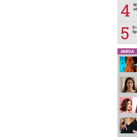
Ma
si
El
ti
AMIGA