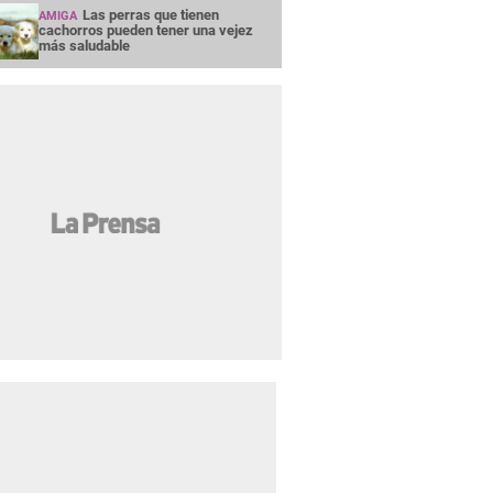
Las perras que tienen
AMIGA
cachorros pueden tener una vejez
más saludable