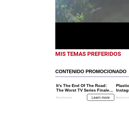
seconds
of
28
seconds
Volume
0%
MIS TEMAS PREFERIDOS