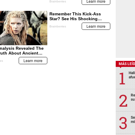
MÁS LEÍ
Hal
afu
Re
su
Se
mi