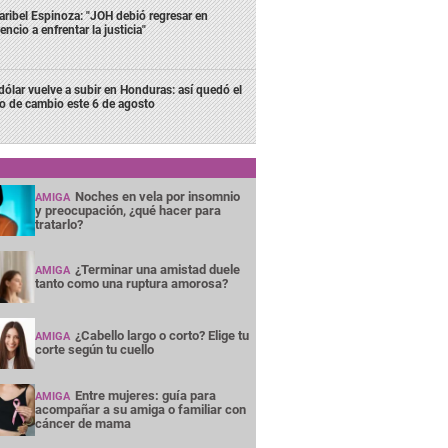
ribel Espinoza: "JOH debió regresar en
lencio a enfrentar la justicia"
 dólar vuelve a subir en Honduras: así quedó el
po de cambio este 6 de agosto
Noches en vela por insomnio
AMIGA
y preocupación, ¿qué hacer para
tratarlo?
¿Terminar una amistad duele
AMIGA
tanto como una ruptura amorosa?
¿Cabello largo o corto? Elige tu
AMIGA
corte según tu cuello
Entre mujeres: guía para
AMIGA
acompañar a su amiga o familiar con
cáncer de mama