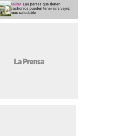
Las perras que tienen
AMIGA
cachorros pueden tener una vejez
más saludable