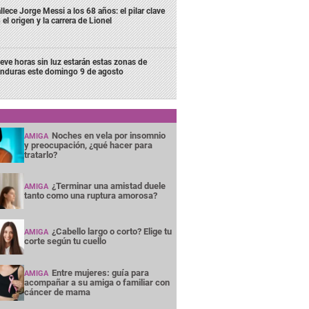
llece Jorge Messi a los 68 años: el pilar clave
 el origen y la carrera de Lionel
eve horas sin luz estarán estas zonas de
nduras este domingo 9 de agosto
Noches en vela por insomnio
AMIGA
y preocupación, ¿qué hacer para
tratarlo?
¿Terminar una amistad duele
AMIGA
tanto como una ruptura amorosa?
¿Cabello largo o corto? Elige tu
AMIGA
corte según tu cuello
Entre mujeres: guía para
AMIGA
acompañar a su amiga o familiar con
cáncer de mama