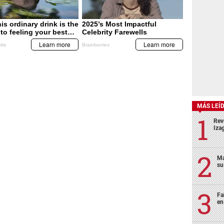
MÁS LEÍ
Rev
Izag
Ma
su
Fa
en