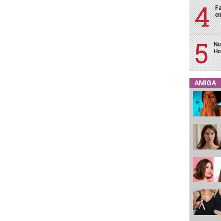
Fa
en
Nu
Ho
AMIGA