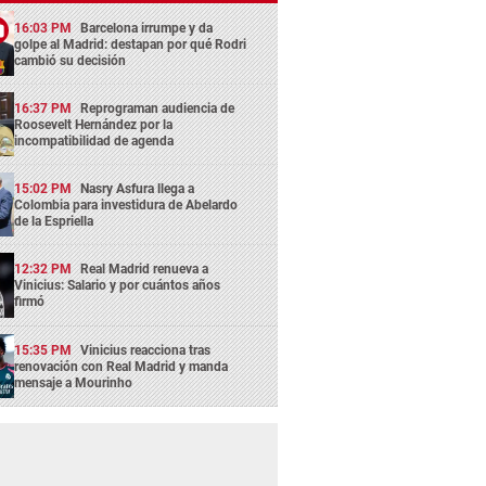
16:03 PM
Barcelona irrumpe y da
golpe al Madrid: destapan por qué Rodri
cambió su decisión
16:37 PM
Reprograman audiencia de
Roosevelt Hernández por la
incompatibilidad de agenda
15:02 PM
Nasry Asfura llega a
Colombia para investidura de Abelardo
de la Espriella
12:32 PM
Real Madrid renueva a
Vinicius: Salario y por cuántos años
firmó
15:35 PM
Vinicius reacciona tras
renovación con Real Madrid y manda
mensaje a Mourinho