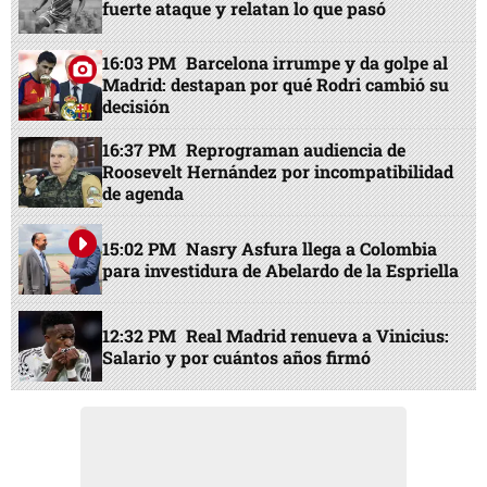
fuerte ataque y relatan lo que pasó
16:03 PM
Barcelona irrumpe y da golpe al
Madrid: destapan por qué Rodri cambió su
decisión
16:37 PM
Reprograman audiencia de
Roosevelt Hernández por incompatibilidad
de agenda
15:02 PM
Nasry Asfura llega a Colombia
para investidura de Abelardo de la Espriella
12:32 PM
Real Madrid renueva a Vinicius:
Salario y por cuántos años firmó