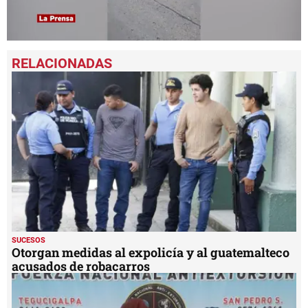
0
seconds
of
41
seconds
SUCESOS
Otorgan medidas al expolicía y al guatemalteco
acusados de robacarros