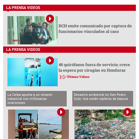
LA PRENSA VIDEOS
BCH emite comunicado por captura de
funcionarios vinculados al caso
LA PRENSA VIDEOS
46 quirófanos fuera de servicio; crece
la espera por cirugías en Honduras
Últimos Videos
La Ceiba apunta a un renacer
Desastre ambiental en San Pedro
industrial con millonarias
Sula: ríos están repletos de basura
inversiones