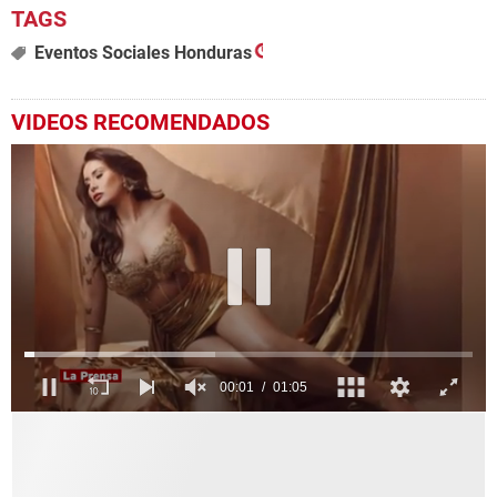
Eventos Sociales Honduras
VIDEOS RECOMENDADOS
0
seconds
of
1
minute,