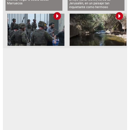
Marruecos
Jerusalén, en un paisaje tan
inquietante como hermoso