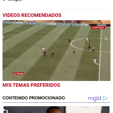
VIDEOS RECOMENDADOS
0
MIS TEMAS PREFERIDOS
seconds
of
1
minute,
23
seconds