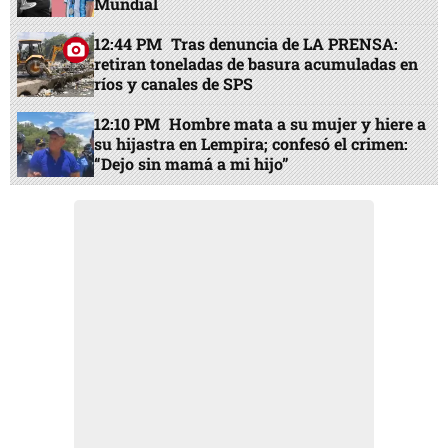
Mundial
12:44 PM
Tras denuncia de LA PRENSA:
retiran toneladas de basura acumuladas en
ríos y canales de SPS
12:10 PM
Hombre mata a su mujer y hiere a
su hijastra en Lempira; confesó el crimen:
“Dejo sin mamá a mi hijo”