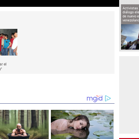
Activistas
diálogo el
de nuevo e
venezolan
r el
o”