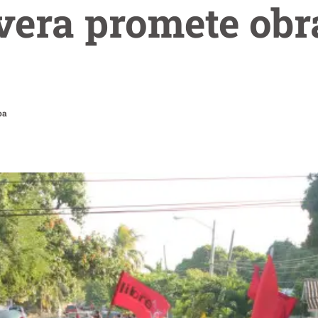
vera promete obr
oa