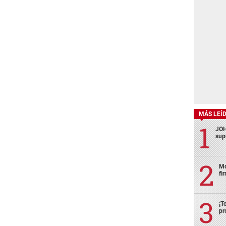
MÁS LEÍ
JOH
sup
Mo
fi
¡T
pr