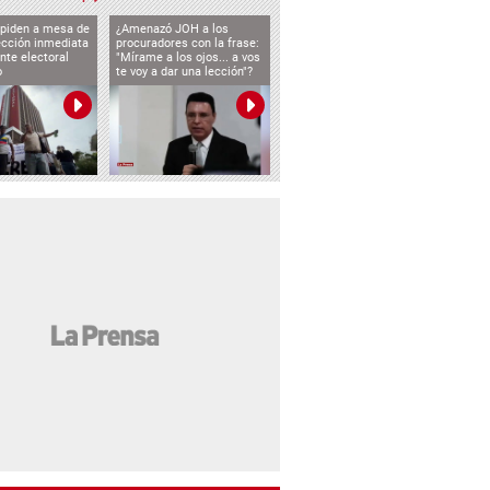
 piden a mesa de
¿Amenazó JOH a los
ección inmediata
procuradores con la frase:
nte electoral
"Mírame a los ojos... a vos
o
te voy a dar una lección"?