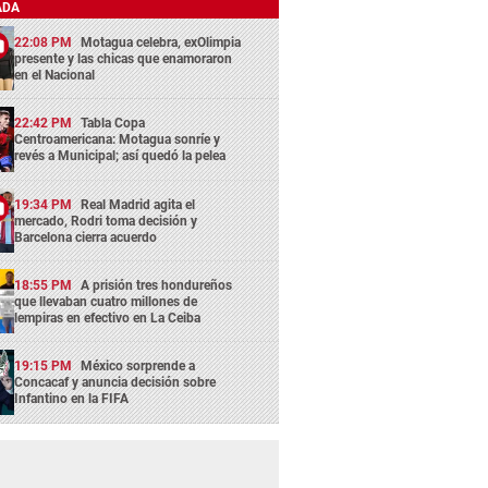
ADA
22:08 PM
Motagua celebra, exOlimpia
presente y las chicas que enamoraron
en el Nacional
22:42 PM
Tabla Copa
Centroamericana: Motagua sonríe y
revés a Municipal; así quedó la pelea
19:34 PM
Real Madrid agita el
mercado, Rodri toma decisión y
Barcelona cierra acuerdo
18:55 PM
A prisión tres hondureños
que llevaban cuatro millones de
lempiras en efectivo en La Ceiba
19:15 PM
México sorprende a
Concacaf y anuncia decisión sobre
Infantino en la FIFA