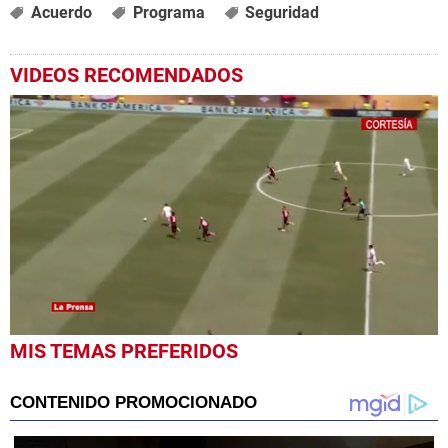
Acuerdo
Programa
Seguridad
VIDEOS RECOMENDADOS
0
MIS TEMAS PREFERIDOS
seconds
of
1
minute,
23
seconds