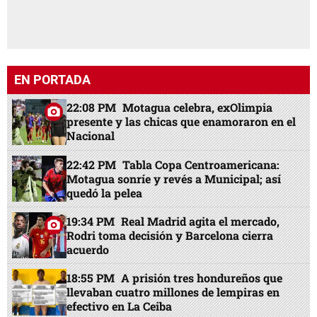
EN PORTADA
22:08 PM
Motagua celebra, exOlimpia
presente y las chicas que enamoraron en el
Nacional
22:42 PM
Tabla Copa Centroamericana:
Motagua sonríe y revés a Municipal; así
quedó la pelea
19:34 PM
Real Madrid agita el mercado,
Rodri toma decisión y Barcelona cierra
acuerdo
18:55 PM
A prisión tres hondureños que
llevaban cuatro millones de lempiras en
efectivo en La Ceiba