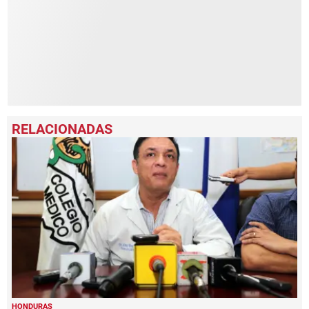
49
seconds
HONDURAS