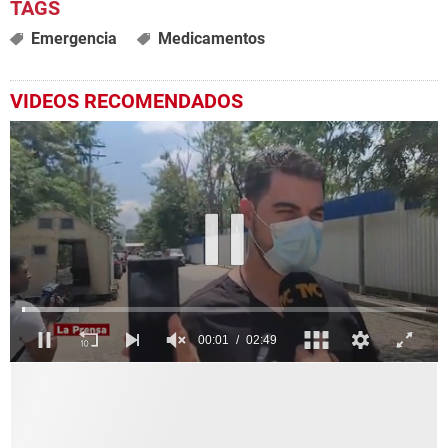
Emergencia
Medicamentos
VIDEOS RECOMENDADOS
0
seconds
of
2
minutes,