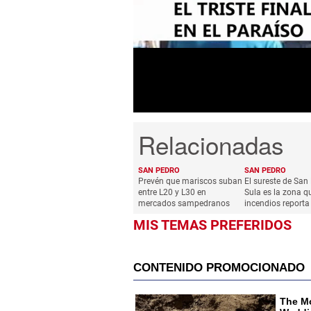
of
59
seconds
Volume
0%
SAN PEDRO
SAN PEDRO
Prevén que mariscos suban
El sureste de San
entre L20 y L30 en
Sula es la zona 
mercados sampedranos
incendios reporta
MIS TEMAS PREFERIDOS