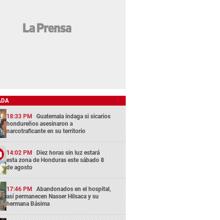
ADA
18:33 PM
Guatemala indaga si sicarios
hondureños asesinaron a
narcotraficante en su territorio
14:02 PM
Diez horas sin luz estará
esta zona de Honduras este sábado 8
de agosto
17:46 PM
Abandonados en el hospital,
así permanecen Nasser Hilsaca y su
hermana Básima