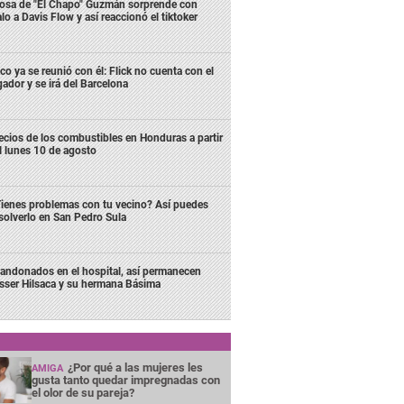
osa de "El Chapo" Guzmán sorprende con
lo a Davis Flow y así reaccionó el tiktoker
co ya se reunió con él: Flick no cuenta con el
gador y se irá del Barcelona
ecios de los combustibles en Honduras a partir
l lunes 10 de agosto
ienes problemas con tu vecino? Así puedes
solverlo en San Pedro Sula
andonados en el hospital, así permanecen
sser Hilsaca y su hermana Básima
¿Por qué a las mujeres les
AMIGA
gusta tanto quedar impregnadas con
el olor de su pareja?