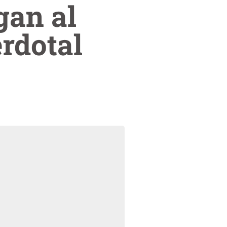
gan al
rdotal