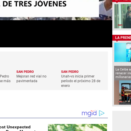
LA PREN
La Ceiba a
SAN PEDRO
SAN PEDRO
renacer in
 Pedro
Mejoran red vial no
Unah-vs inicia primer
millonaria
que más
pavimentada
período el próximo 28 de
enero