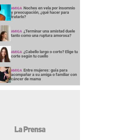
Noches en vela por insomnio
AMIGA
y preocupación, ¿qué hacer para
tratarlo?
¿Terminar una amistad duele
AMIGA
tanto como una ruptura amorosa?
¿Cabello largo o corto? Elige tu
AMIGA
corte según tu cuello
Entre mujeres: guía para
AMIGA
acompañar a su amiga o familiar con
cáncer de mama