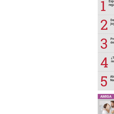
Esp
rega
De
ju
Pr
de
¿T
re
Ab
Na
AMIGA