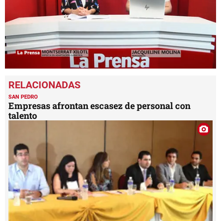
0
seconds
of
21
SAN PEDRO
minutes,
Empresas afrontan escasez de personal con
23
talento
seconds