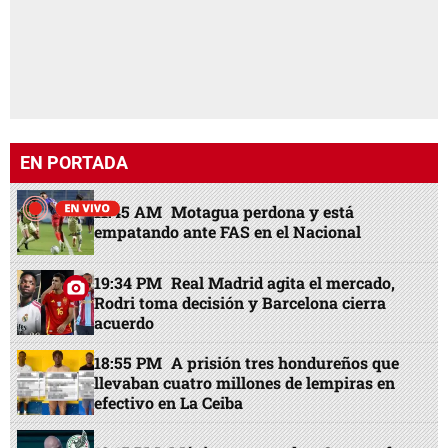
EN PORTADA
11:45 AM
Motagua perdona y está
empatando ante FAS en el Nacional
19:34 PM
Real Madrid agita el mercado,
Rodri toma decisión y Barcelona cierra
acuerdo
18:55 PM
A prisión tres hondureños que
llevaban cuatro millones de lempiras en
efectivo en La Ceiba