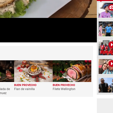
BUEN PROVECHO
BUEN PROVECHO
lada de
Flan de vainilla
Filete Wellington
 nuez