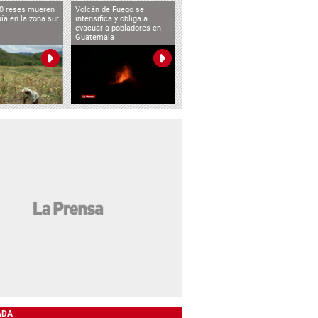
0 reses mueren
Volcán de Fuego se
uía en la zona sur
intensifica y obliga a
evacuar a pobladores en
Guatemala
ADA