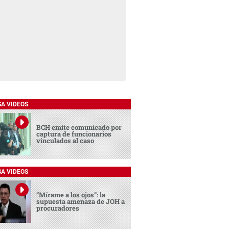
SA VIDEOS
BCH emite comunicado por
captura de funcionarios
vinculados al caso
SA VIDEOS
“Mírame a los ojos”: la
supuesta amenaza de JOH a
procuradores