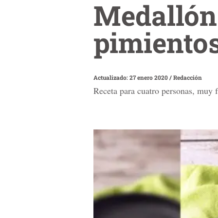
Medallón 
pimiento
Actualizado: 27 enero 2020
/
Redacción
Receta para cuatro personas, muy f