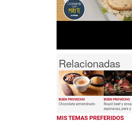
seconds
of
1
minute,
38
seconds
Volume
0%
BUEN PROVECHO
BUEN PROVECHO
Chocolate almendrado
Roast beef y ensa
espinacas, pera y
MIS TEMAS PREFERIDOS