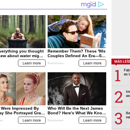
MÁS LEÍ
Fabi
en 
Im
as
Re
ve