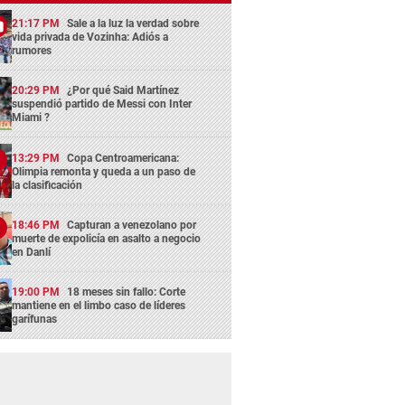
21:17 PM
Sale a la luz la verdad sobre
vida privada de Vozinha: Adiós a
rumores
20:29 PM
¿Por qué Said Martínez
suspendió partido de Messi con Inter
Miami ?
13:29 PM
Copa Centroamericana:
Olimpia remonta y queda a un paso de
la clasificación
18:46 PM
Capturan a venezolano por
muerte de expolicía en asalto a negocio
en Danlí
19:00 PM
18 meses sin fallo: Corte
mantiene en el limbo caso de líderes
garífunas