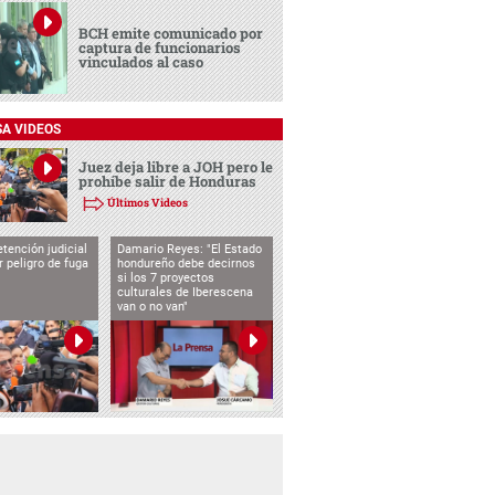
BCH emite comunicado por
captura de funcionarios
vinculados al caso
SA VIDEOS
Juez deja libre a JOH pero le
prohíbe salir de Honduras
Últimos Videos
tención judicial
Damario Reyes: "El Estado
 peligro de fuga
hondureño debe decirnos
si los 7 proyectos
culturales de Iberescena
van o no van"