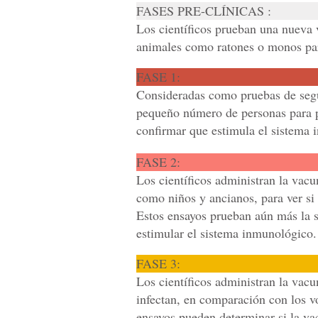
FASES PRE-CLÍNICAS :
Los científicos prueban una nueva 
animales como ratones o monos par
FASE 1:
Consideradas como pruebas de segur
pequeño número de personas para pr
confirmar que estimula el sistema
FASE 2:
Los científicos administran la vacu
como niños y ancianos, para ver si 
Estos ensayos prueban aún más la s
estimular el sistema inmunológico.
FASE 3:
Los científicos administran la vacu
infectan, en comparación con los v
ensayos pueden determinar si la vac