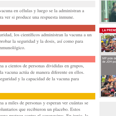
vacuna en células y luego se la administran a
a ver si produce una respuesta inmune.
LA PREN
idad, los científicos administran la vacuna a un
obar la seguridad y la dosis, así como para
 inmunológico.
MP pide de
de JOH por
na a cientos de personas divididas en grupos,
la vacuna actúa de manera diferente en ellos.
eguridad y la capacidad de la vacuna para
na a miles de personas y esperan ver cuántas se
oluntarios que recibieron un placebo. Estos
una protege contra el coronavirus. En junio, la