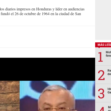
s diarios impresos en Honduras y líder en audiencias
Se fundó el 26 de octubre de 1964 en la ciudad de San
MÁS LEÍ
Mot
fir
Re
de
Id
Ga
Mo
qu