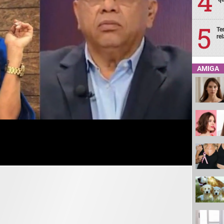
Te
re
AMIGA