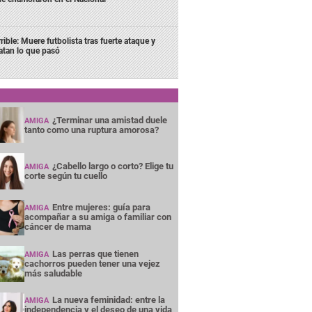
rrible: Muere futbolista tras fuerte ataque y
latan lo que pasó
¿Terminar una amistad duele
AMIGA
tanto como una ruptura amorosa?
¿Cabello largo o corto? Elige tu
AMIGA
corte según tu cuello
Entre mujeres: guía para
AMIGA
acompañar a su amiga o familiar con
cáncer de mama
Las perras que tienen
AMIGA
cachorros pueden tener una vejez
más saludable
La nueva feminidad: entre la
AMIGA
independencia y el deseo de una vida