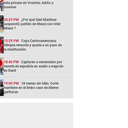
vida privada de Vozinha: Adiós a
rumores
20:29 PM
¿Por qué Said Martínez
suspendió partido de Messi con Inter
Miami ?
13:29 PM
Copa Centroamericana:
Olimpia remonta y queda a un paso de
la clasificación
18:46 PM
Capturan a venezolano por
muerte de expolicía en asalto a negocio
en Danlí
19:00 PM
18 meses sin fallo: Corte
mantiene en el limbo caso de líderes
garífunas