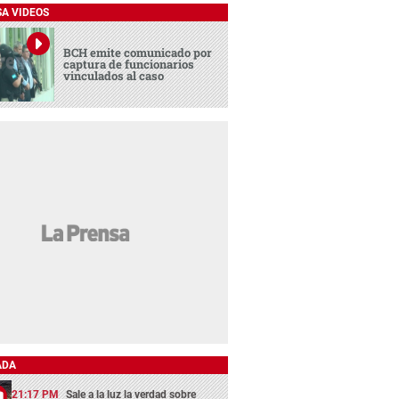
SA VIDEOS
BCH emite comunicado por
captura de funcionarios
vinculados al caso
ADA
21:17 PM
Sale a la luz la verdad sobre