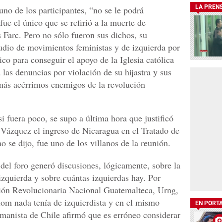
LA PREN
uno de los participantes, “no se le podrá
ue el único que se refirió a la muerte de
s Farc. Pero no sólo fueron sus dichos, su
pudio de movimientos feministas y de izquierda por
ico para conseguir el apoyo de la Iglesia católica
 las denuncias por violación de su hijastra y sus
más acérrimos enemigos de la revolución
si fuera poco, se supo a última hora que justificó
 Vázquez el ingreso de Nicaragua en el Tratado de
e dijo, fue uno de los villanos de la reunión.
del foro generó discusiones, lógicamente, sobre la
izquierda y sobre cuántas izquierdas hay. Por
nión Revolucionaria Nacional Guatemalteca, Urng,
lom nada tenía de izquierdista y en el mismo
EN PORT
umanista de Chile afirmó que es erróneo considerar