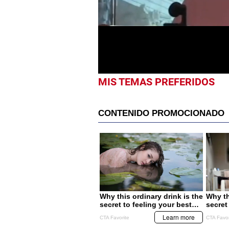
1
minute,
30
seconds
Volume
0%
MIS TEMAS PREFERIDOS