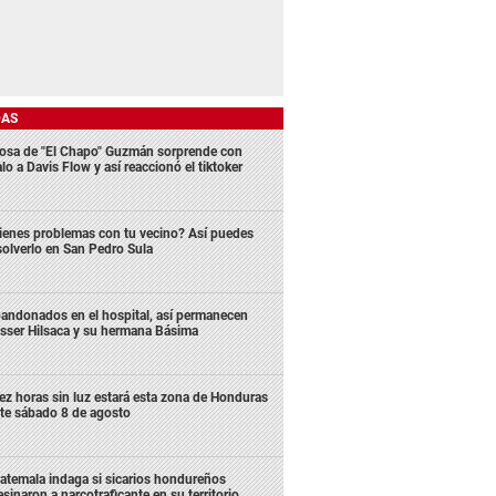
DAS
osa de "El Chapo" Guzmán sorprende con
lo a Davis Flow y así reaccionó el tiktoker
ienes problemas con tu vecino? Así puedes
solverlo en San Pedro Sula
andonados en el hospital, así permanecen
sser Hilsaca y su hermana Básima
ez horas sin luz estará esta zona de Honduras
te sábado 8 de agosto
atemala indaga si sicarios hondureños
esinaron a narcotraficante en su territorio