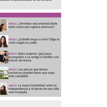
¿Terminar una amistad duele
AMIGA
tanto como una ruptura amorosa?
¿Cabello largo o corto? Elige tu
AMIGA
corte según tu cuello
Entre mujeres: guía para
AMIGA
acompañar a su amiga o familiar con
cáncer de mama
Las perras que tienen
AMIGA
cachorros pueden tener una vejez
más saludable
La nueva feminidad: entre la
AMIGA
independencia y el deseo de una vida
más tranquila