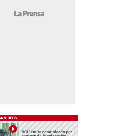
SA VIDEOS
BCH emite comunicado por
captura de funcionarios