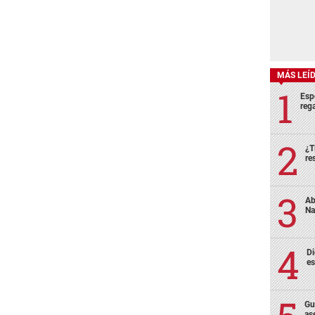
MÁS LEÍ
Esp
rega
¿T
re
Ab
Na
Di
es
Gu
as