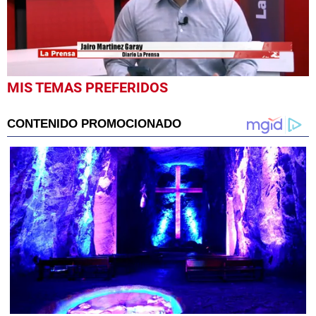
0
MIS TEMAS PREFERIDOS
seconds
of
26
minutes,
0