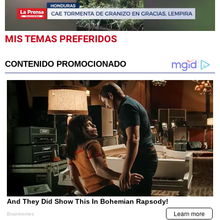
0
MIS TEMAS PREFERIDOS
seconds
of
1
minute,
0