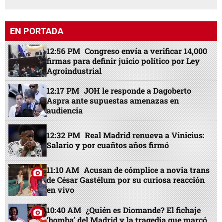
EN PORTADA
12:56 PM
Congreso envía a verificar 14,000
firmas para definir juicio político por Ley
Agroindustrial
12:17 PM
JOH le responde a Dagoberto
Aspra ante supuestas amenazas en
audiencia
12:32 PM
Real Madrid renueva a Vinicius:
Salario y por cuañtos años firmó
11:10 AM
Acusan de cómplice a novia trans
de César Gastélum por su curiosa reacción
en vivo
10:40 AM
¿Quién es Diomande? El fichaje
‘bomba’ del Madrid y la tragedia que marcó