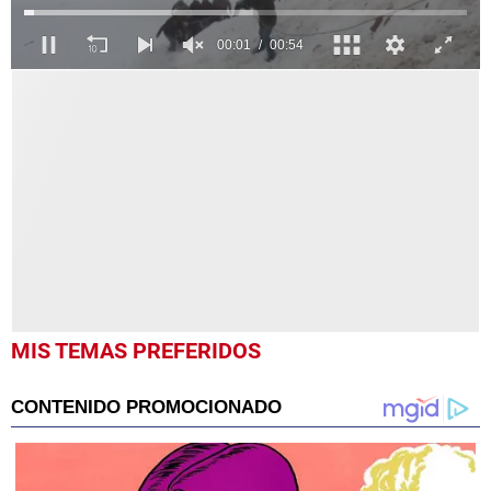
0
seconds
of
55
seconds
MIS TEMAS PREFERIDOS