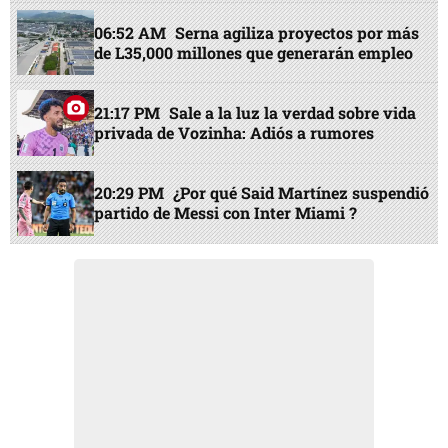
06:52 AM
Serna agiliza proyectos por más
de L35,000 millones que generarán empleo
21:17 PM
Sale a la luz la verdad sobre vida
privada de Vozinha: Adiós a rumores
20:29 PM
¿Por qué Said Martínez suspendió
partido de Messi con Inter Miami ?