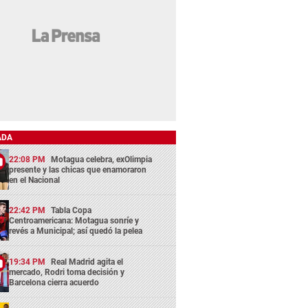
ADA
22:08 PM
Motagua celebra, exOlimpia
presente y las chicas que enamoraron
en el Nacional
22:42 PM
Tabla Copa
Centroamericana: Motagua sonríe y
revés a Municipal; así quedó la pelea
19:34 PM
Real Madrid agita el
mercado, Rodri toma decisión y
Barcelona cierra acuerdo