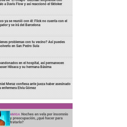
osa de "El Chapo" Guzmán sorprende con
lo a Davis Flow y así reaccionó el tiktoker
co ya se reunió con él: Flick no cuenta con el
gador y se irá del Barcelona
ienes problemas con tu vecino? Así puedes
solverlo en San Pedro Sula
andonados en el hospital, así permanecen
sser Hilsaca y su hermana Básima
niel Meraz confiesa ante jueza haber asesinado
la enfermera Elvia Gómez
Noches en vela por insomnio
AMIGA
y preocupación, ¿qué hacer para
tratarlo?