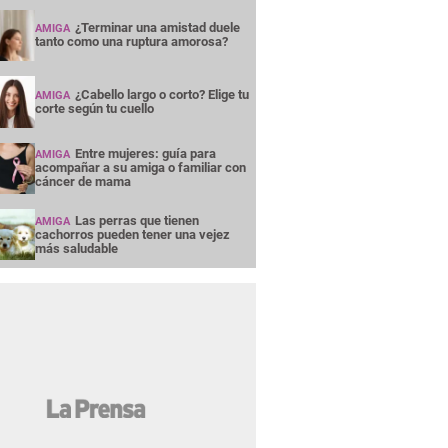
¿Terminar una amistad duele
AMIGA
tanto como una ruptura amorosa?
¿Cabello largo o corto? Elige tu
AMIGA
corte según tu cuello
Entre mujeres: guía para
AMIGA
acompañar a su amiga o familiar con
cáncer de mama
Las perras que tienen
AMIGA
cachorros pueden tener una vejez
más saludable