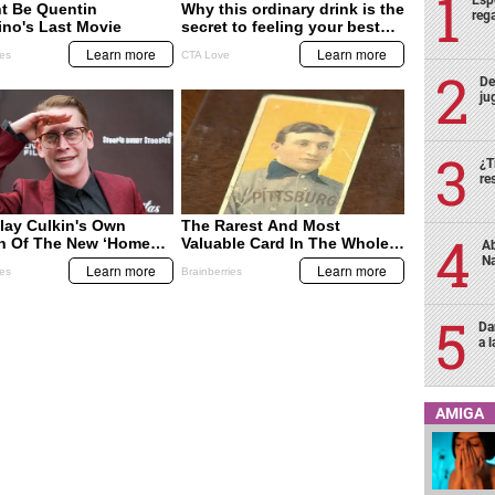
Esp
rega
De
ju
¿T
re
Ab
Na
Da
a 
AMIGA