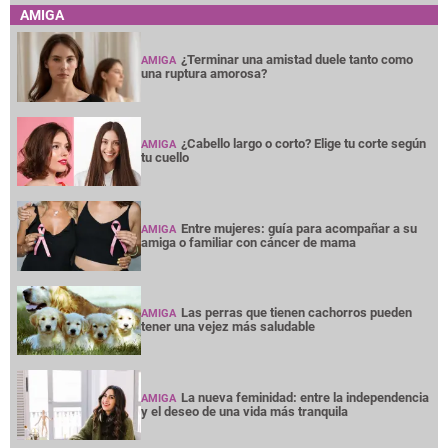
AMIGA
¿Terminar una amistad duele tanto como
AMIGA
una ruptura amorosa?
¿Cabello largo o corto? Elige tu corte según
AMIGA
tu cuello
Entre mujeres: guía para acompañar a su
AMIGA
amiga o familiar con cáncer de mama
Las perras que tienen cachorros pueden
AMIGA
tener una vejez más saludable
La nueva feminidad: entre la independencia
AMIGA
y el deseo de una vida más tranquila