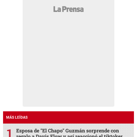
MÁS LEÍDAS
Esposa de "El Chapo" Guzmán sorprende con
regalo a Davis Flow y así reaccionó el tiktoker