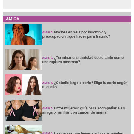
AMIGA
Noches en vela por insomnio y
AMIGA
preocupación, ¿qué hacer para tratarlo?
¿Terminar una amistad duele tanto como
AMIGA
una ruptura amorosa?
¿Cabello largo o corto? Elige tu corte según
AMIGA
tu cuello
Entre mujeres: guía para acompañar a su
AMIGA
amiga o familiar con cáncer de mama
Las perras que tienen cachorros pueden
AMIGA