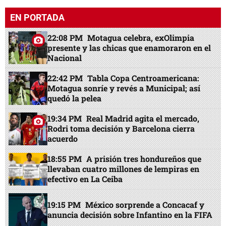
EN PORTADA
22:08 PM
Motagua celebra, exOlimpia
presente y las chicas que enamoraron en el
Nacional
22:42 PM
Tabla Copa Centroamericana:
Motagua sonríe y revés a Municipal; así
quedó la pelea
19:34 PM
Real Madrid agita el mercado,
Rodri toma decisión y Barcelona cierra
acuerdo
18:55 PM
A prisión tres hondureños que
llevaban cuatro millones de lempiras en
efectivo en La Ceiba
19:15 PM
México sorprende a Concacaf y
anuncia decisión sobre Infantino en la FIFA