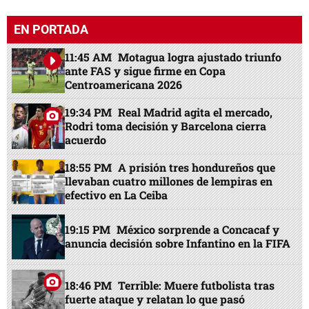
EN PORTADA
11:45 AM
Motagua logra ajustado triunfo
ante FAS y sigue firme en Copa
Centroamericana 2026
19:34 PM
Real Madrid agita el mercado,
Rodri toma decisión y Barcelona cierra
acuerdo
18:55 PM
A prisión tres hondureños que
llevaban cuatro millones de lempiras en
efectivo en La Ceiba
19:15 PM
México sorprende a Concacaf y
anuncia decisión sobre Infantino en la FIFA
18:46 PM
Terrible: Muere futbolista tras
fuerte ataque y relatan lo que pasó