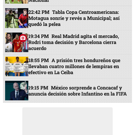
22:42 PM
Tabla Copa Centroamericana:
Motagua sonríe y revés a Municipal; así
quedó la pelea
19:34 PM
Real Madrid agita el mercado,
Rodri toma decisión y Barcelona cierra
acuerdo
18:55 PM
A prisión tres hondureños que
llevaban cuatro millones de lempiras en
efectivo en La Ceiba
19:15 PM
México sorprende a Concacaf y
anuncia decisión sobre Infantino en la FIFA