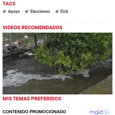
Apoyo
Elecciones
EUA
VIDEOS RECOMENDADOS
0
MIS TEMAS PREFERIDOS
seconds
of
1
minute,