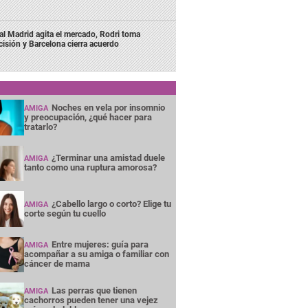
al Madrid agita el mercado, Rodri toma
cisión y Barcelona cierra acuerdo
Noches en vela por insomnio
AMIGA
y preocupación, ¿qué hacer para
tratarlo?
¿Terminar una amistad duele
AMIGA
tanto como una ruptura amorosa?
¿Cabello largo o corto? Elige tu
AMIGA
corte según tu cuello
Entre mujeres: guía para
AMIGA
acompañar a su amiga o familiar con
cáncer de mama
Las perras que tienen
AMIGA
cachorros pueden tener una vejez