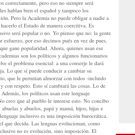
os correctamente, pero eso no siempre será
les hablan bien el español y tampoco los
ión. Pero la Academia no puede obligar a nadie a
acerlo el Estado de manera coercitiva. Es
lusivo será popular o no. Yo pienso que no: la gente
or esfuerzo, por eso decimos pués en vez de pues.
 que gane popularidad. Ahora, quienes usan ese
ademias son los políticos y algunos funcionarios
elve el problema esencial: a una conserje le dará
rja. Lo que sí puede conducir a cambiar su
rio, que le permitan almorzar con todos -incluido
d y con respeto. Esto sí cambiará las cosas. Lo de
. Además, los políticos usan este lenguaje
 creo que al pueblo le interese esto. No concibo
r: abuelas y abuelos, papá y mamá, hijos, hijas e
lenguaje inclusivo es una imposición burocrática.
á el que decida. Las lenguas evolucionan, como
clusivo no es evolución, sino imposición. El