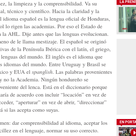
lez, la limpieza y la comprensibilidad. Va su
LA PREN
l, técnico y científico. Hacia la claridad y la
l idioma español es la lengua oficial de Honduras,
ol lo rigen las academias. Por eso el Estado de
la AHL. Dije antes que las lenguas evolucionan.
eno de le llama mestizaje. El español se originó
vas de la Península Ibérica con el latín, el griego,
 lenguas del mundo. El inglés es el idioma que
os idiomas del mundo. Entre Uruguay y Brasil se
éxico y EUA el
spanglish
. Las palabras provenientes
o y no la Academia. Ningún hondureño se
veniente del lenca. Está en el diccionario porque
taría de acuerdo con incluir “locación” en vez de
cceder, “aperturar” en vez de abrir, “direccionar”
rá si las acepta como suyas.
umen: dar comprensibilidad al idioma, aceptar los
EN PORT
cillez en el lenguaje, normar su uso correcto.