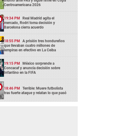
triunfo ante FAS y sigue firme en Copa
Centroamericana 2026
19:34 PM
Real Madrid agita el
mercado, Rodri toma decisión y
Barcelona cierra acuerdo
18:55 PM
A prisión tres hondureños
que llevaban cuatro millones de
lempiras en efectivo en La Ceiba
19:15 PM
México sorprende a
Concacaf y anuncia decisión sobre
Infantino en la FIFA
18:46 PM
Terrible: Muere futbolista
tras fuerte ataque y relatan lo que pasó