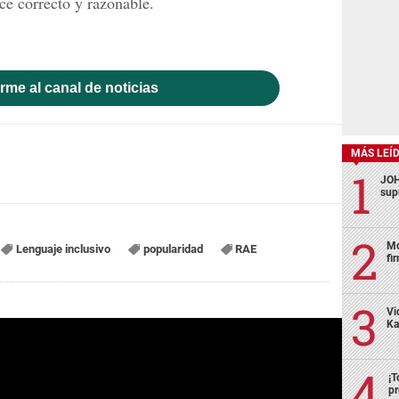
ce correcto y razonable.
rme al canal de noticias
MÁS LEÍ
JOH
sup
Mo
Lenguaje inclusivo
popularidad
RAE
fi
Vi
Ka
¡T
pr