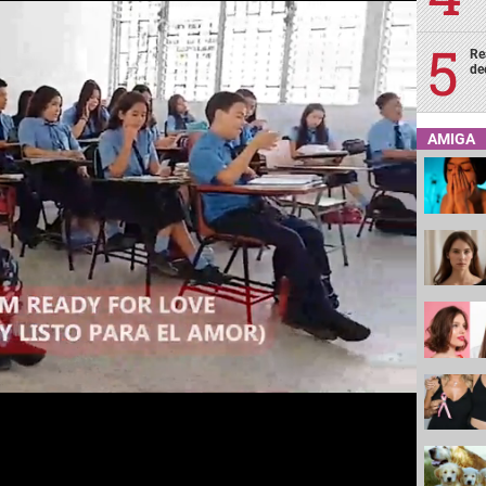
Re
de
AMIGA