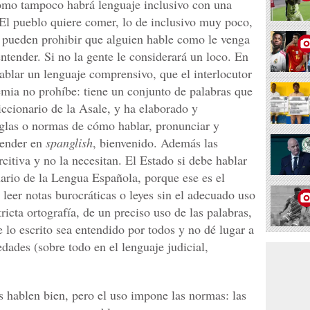
omo tampoco habrá lenguaje inclusivo con una
 El pueblo quiere comer, lo de inclusivo muy poco,
 pueden prohibir que alguien hable como le venga
ntender. Si no la gente le considerará un loco. En
ablar un lenguaje comprensivo, que el interlocutor
emia no prohíbe: tiene un conjunto de palabras que
iccionario de la Asale, y ha elaborado y
eglas o normas de cómo hablar, pronunciar y
ntender en
spanglish
, bienvenido. Además las
itiva y no la necesitan. El Estado si debe hablar
nario de la Lengua Española, porque ese es el
 leer notas burocráticas o leyes sin el adecuado uso
ricta ortografía, de un preciso uso de las palabras,
e lo escrito sea entendido por todos y no dé lugar a
dades (sobre todo en el lenguaje judicial,
 hablen bien, pero el uso impone las normas: las