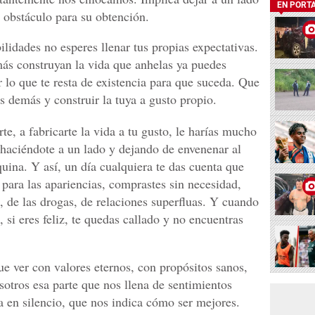
EN PORT
l obstáculo para su obtención.
ilidades no esperes llenar tus propias expectativas.
ás construyan la vida que anhelas ya puedes
 lo que te resta de existencia para que suceda. Que
os demás y construir la tuya a gusto propio.
rte, a fabricarte la vida a tu gusto, le harías mucho
 haciéndote a un lado y dejando de envenenar al
uina. Y así, un día cualquiera te das cuenta que
e para las apariencias, comprastes sin necesidad,
, de las drogas, de relaciones superfluas. Y cuando
z, si eres feliz, te quedas callado y no encuentras
ue ver con valores eternos, con propósitos sanos,
sotros esa parte que nos llena de sentimientos
a en silencio, que nos indica cómo ser mejores.