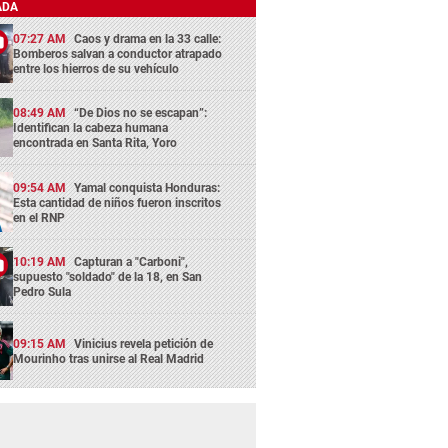
ADA
07:27 AM
Caos y drama en la 33 calle:
Bomberos salvan a conductor atrapado
entre los hierros de su vehículo
08:49 AM
“De Dios no se escapan”:
Identifican la cabeza humana
encontrada en Santa Rita, Yoro
09:54 AM
Yamal conquista Honduras:
Esta cantidad de niños fueron inscritos
en el RNP
10:19 AM
Capturan a "Carboni",
supuesto "soldado" de la 18, en San
Pedro Sula
09:15 AM
Vinicius revela petición de
Mourinho tras unirse al Real Madrid