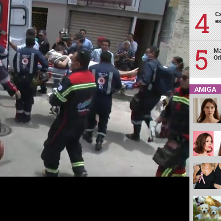
Ca
es
Ma
Or
AMIGA