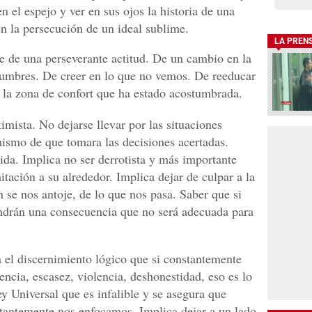
en el espejo y ver en sus ojos la historia de una
en la persecución de un ideal sublime.
LA PREN
re de una perseverante actitud. De un cambio en la
tumbres. De creer en lo que no vemos. De reeducar
e la zona de confort que ha estado acostumbrada.
imista. No dejarse llevar por las situaciones
mismo de que tomara las decisiones acertadas.
ida. Implica no ser derrotista y más importante
itación a su alrededor. Implica dejar de culpar a la
n se nos antoje, de lo que nos pasa. Saber que si
ndrán una consecuencia que no será adecuada para
a el discernimiento lógico que si constantemente
ncia, escasez, violencia, deshonestidad, eso es lo
y Universal que es infalible y se asegura que
tantemente nos enfocamos. Implica dejar a un lado