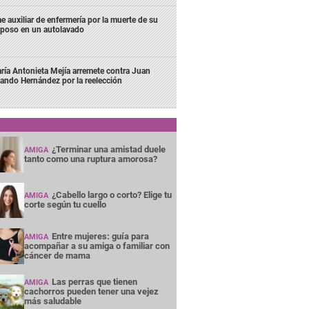
e auxiliar de enfermería por la muerte de su
poso en un autolavado
ría Antonieta Mejía arremete contra Juan
lando Hernández por la reelección
¿Terminar una amistad duele
AMIGA
tanto como una ruptura amorosa?
¿Cabello largo o corto? Elige tu
AMIGA
corte según tu cuello
Entre mujeres: guía para
AMIGA
acompañar a su amiga o familiar con
cáncer de mama
Las perras que tienen
AMIGA
cachorros pueden tener una vejez
más saludable