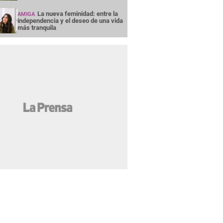
La nueva feminidad: entre la
AMIGA
independencia y el deseo de una vida
más tranquila