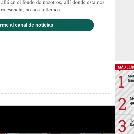
allá en el fondo de nosotros, allí donde estamos
tra esencia, no nos fallemos.
rme al canal de noticias
MÁS LEÍ
Mot
fir
Mo
qu
“L
Sá