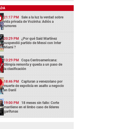
ADA
21:17 PM
Sale a la luz la verdad sobre
vida privada de Vozinha: Adiós a
rumores
20:29 PM
¿Por qué Said Martínez
suspendió partido de Messi con Inter
Miami ?
13:29 PM
Copa Centroamericana:
Olimpia remonta y queda a un paso de
la clasificación
18:46 PM
Capturan a venezolano por
muerte de expolicía en asalto a negocio
en Danlí
19:00 PM
18 meses sin fallo: Corte
mantiene en el limbo caso de líderes
garífunas