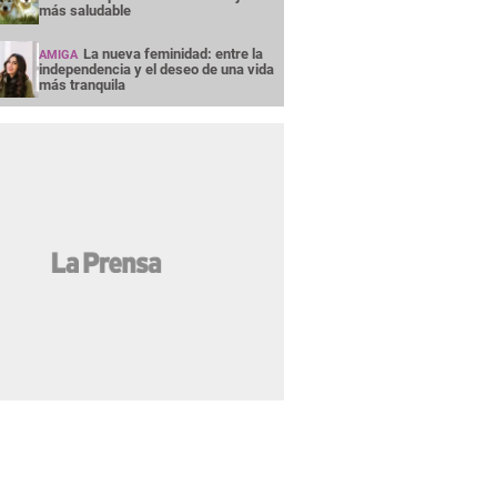
más saludable
La nueva feminidad: entre la
AMIGA
independencia y el deseo de una vida
más tranquila