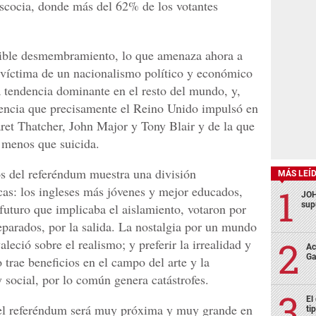
Escocia, donde más del 62% de los votantes
sible desmembramiento, lo que amenaza ahora a
, víctima de un nacionalismo político y económico
a tendencia dominante en el resto del mundo, y,
dencia que precisamente el Reino Unido impulsó en
ret Thatcher, John Major y Tony Blair y de la que
 menos que suicida.
os del referéndum muestra una división
MÁS LEÍ
ocas: los ingleses más jóvenes y mejor educados,
JOH
sup
futuro que implicaba el aislamiento, votaron por
parados, por la salida. La nostalgia por un mundo
aleció sobre el realismo; y preferir la irrealidad y
Ac
Ga
trae beneficios en el campo del arte y la
 y social, por lo común genera catástrofes.
El
del referéndum será muy próxima y muy grande en
ti