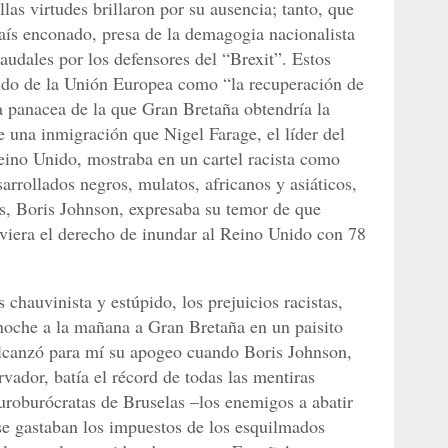
las virtudes brillaron por su ausencia; tanto, que
país enconado, presa de la demagogia nacionalista
raudales por los defensores del “Brexit”. Estos
nido de la Unión Europea como “la recuperación de
a panacea de la que Gran Bretaña obtendría la
e una inmigración que Nigel Farage, el líder del
eino Unido, mostraba en un cartel racista como
rrollados negros, mulatos, africanos y asiáticos,
es, Boris Johnson, expresaba su temor de que
uviera el derecho de inundar al Reino Unido con 78
hauvinista y estúpido, los prejuicios racistas,
noche a la mañana a Gran Bretaña en un paisito
alcanzó para mí su apogeo cuando Boris Johnson,
rvador, batía el récord de todas las mentiras
euroburócratas de Bruselas –los enemigos a abatir
 se gastaban los impuestos de los esquilmados