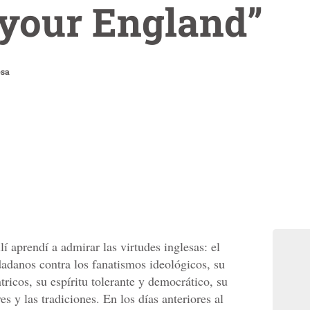
 your England”
osa
 aprendí a admirar las virtudes inglesas: el
adanos contra los fanatismos ideológicos, su
tricos, su espíritu tolerante y democrático, su
yes y las tradiciones. En los días anteriores al