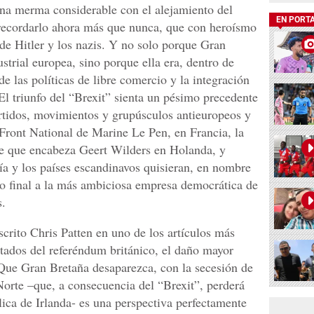
una merma considerable con el alejamiento del
EN PORT
 recordarlo ahora más que nunca, que con heroísmo
 de Hitler y los nazis. Y no solo porque Gran
strial europea, sino porque ella era, dentro de
e las políticas de libre comercio y la integración
l triunfo del “Brexit” sienta un pésimo precedente
artidos, movimientos y grupúsculos antieuropeos y
Front National de Marine Le Pen, en Francia, la
te que encabeza Geert Wilders en Holanda, y
ía y los países escandinavos quisieran, en nombre
azo final a la más ambiciosa empresa democrática de
s.
crito Chris Patten en uno de los artículos más
ltados del referéndum británico, el daño mayor
Que Gran Bretaña desaparezca, con la secesión de
Norte –que, a consecuencia del “Brexit”, perderá
lica de Irlanda- es una perspectiva perfectamente