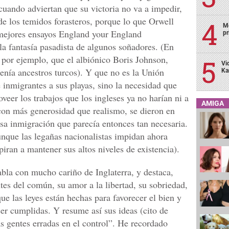
cuando adviertan que su victoria no va a impedir,
 de los temidos forasteros, porque lo que Orwell
Mo
mejores ensayos England your England
pr
la fantasía pasadista de algunos soñadores. (En
por ejemplo, que el albiónico Boris Johnson,
Vi
tenía ancestros turcos). Y que no es la Unión
Ka
 inmigrantes a sus playas, sino la necesidad que
veer los trabajos que los ingleses ya no harían ni a
AMIGA
, con más generosidad que realismo, se dieron en
sa inmigración que parecía entonces tan necesaria.
nque las legañas nacionalistas impidan ahora
spiran a mantener sus altos niveles de existencia).
abla con mucho cariño de Inglaterra, y destaca,
ntes del común, su amor a la libertad, su sobriedad,
que las leyes están hechas para favorecer el bien y
er cumplidas. Y resume así sus ideas (cito de
s gentes erradas en el control”. He recordado