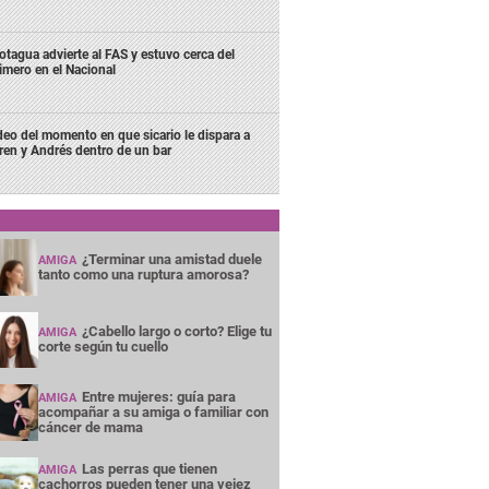
tagua advierte al FAS y estuvo cerca del
imero en el Nacional
deo del momento en que sicario le dispara a
ren y Andrés dentro de un bar
¿Terminar una amistad duele
AMIGA
tanto como una ruptura amorosa?
¿Cabello largo o corto? Elige tu
AMIGA
corte según tu cuello
Entre mujeres: guía para
AMIGA
acompañar a su amiga o familiar con
cáncer de mama
Las perras que tienen
AMIGA
cachorros pueden tener una vejez