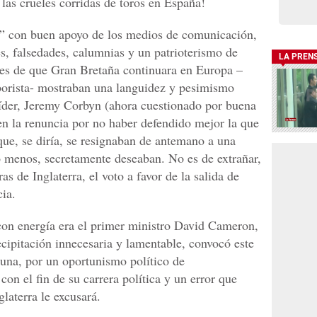
las crueles corridas de toros en España!
it” con buen apoyo de los medios de comunicación,
s, falsedades, calumnias y un patrioterismo de
LA PREN
ores de que Gran Bretaña continuara en Europa –
borista- mostraban una languidez y pesimismo
líder, Jeremy Corbyn (ahora cuestionado por buena
en la renuncia por no haber defendido mejor la que
 que, se diría, se resignaban de antemano a una
lo menos, secretamente deseaban. No es de extrañar,
as de Inglaterra, el voto a favor de la salida de
cia.
con energía era el primer ministro David Cameron,
ecipitación innecesaria y lamentable, convocó este
guna, por un oportunismo político de
con el fin de su carrera política y un error que
glaterra le excusará.