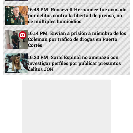
16:48 PM
Roosevelt Hernández fue acusado
por delitos contra la libertad de prensa, no
de múltiples homicidios
16:14 PM
Envían a prisión a miembro de los
Coleman por tráfico de drogas en Puerto
Cortés
16:20 PM
Saraí Espinal no amenazó con
investigar perfiles por publicar presuntos
delitos JOH